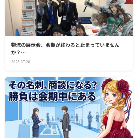
物流の展示会、会期が終わると止まっていません
か？
覚えられる会社は「続き」を用意している
2026.07.28