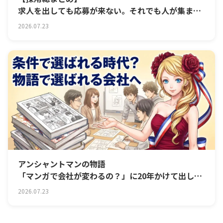
求人を出しても応募が来ない。それでも人が集まる
会社になるまで
2026.07.23
アンシャントマンの物語
「マンガで会社が変わるの？」に20年かけて出して
きた答え
2026.07.23