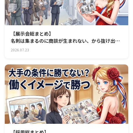
【展示会総まとめ】
名刺は集まるのに商談が生まれない、から抜け出す
「前・中・後」
2026.07.23
【採用総まとめ】