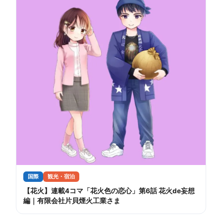
国際
観光・宿泊
【花火】連載4コマ「花火色の恋心」第6話 花火de妄想
編｜有限会社片貝煙火工業さま