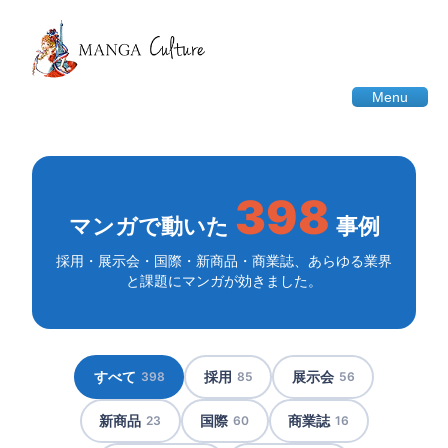
Menu
398
マンガで動いた
事例
採用・展示会・国際・新商品・商業誌、あらゆる業界
と課題にマンガが効きました。
すべて
採用
展示会
398
85
56
新商品
国際
商業誌
23
60
16