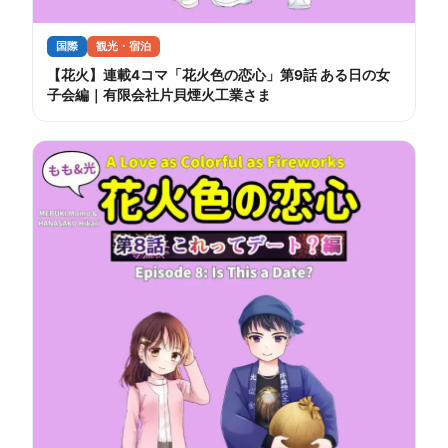
国際
観光・宿泊
【花火】連載4コマ「花火色の恋心」第9話 ある日の女
子会編｜有限会社片貝煙火工業さま