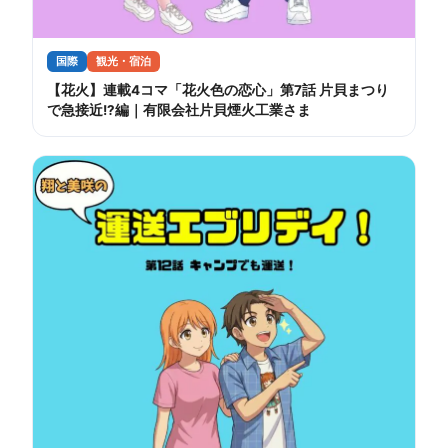
国際
観光・宿泊
【花火】連載4コマ「花火色の恋心」第7話 片貝まつり
で急接近!?編｜有限会社片貝煙火工業さま