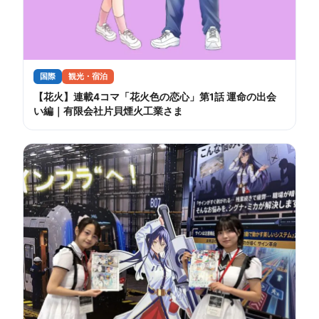
国際
観光・宿泊
【花火】連載4コマ「花火色の恋心」第1話 運命の出会
い編｜有限会社片貝煙火工業さま