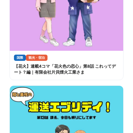
国際
観光・宿泊
【花火】連載4コマ「花火色の恋心」第8話 これってデ
ート？編｜有限会社片貝煙火工業さま