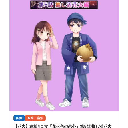
国際
観光・宿泊
【花火】連載4コマ「花火色の恋心」第5話 推し活花火