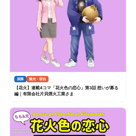
国際
観光・宿泊
【花火】連載4コマ「花火色の恋心」第3話 想いが募る
編｜有限会社片貝煙火工業さま