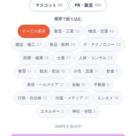
マスコット
PR・販促
55
155
業界で絞り込む
すべての業界
製造・工業
32
物流・交通
46
建設・施工
27
食品・飲料
59
IT・テクノロジー
33
医療・健康
18
士業
31
人材・コンサル
25
教育
17
観光・宿泊
16
小売・流通
11
飲食
7
美容・ヘルスケア
11
金融
10
不動産
5
行政・自治体
12
出版・メディア
21
エンタメ
18
エネルギー
2
神社・寺院
2
398件を表示中