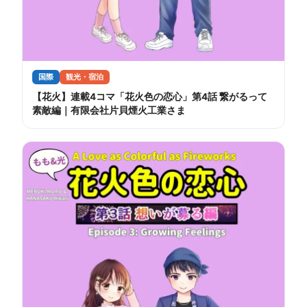
国際
観光・宿泊
【花火】連載4コマ「花火色の恋心」第4話 繋がるって
素敵編｜有限会社片貝煙火工業さま