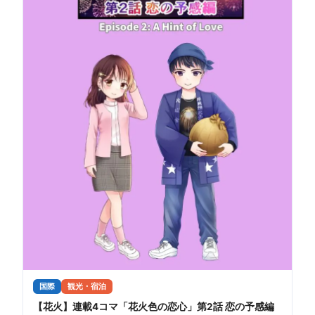
国際
観光・宿泊
【花火】連載4コマ「花火色の恋心」第2話 恋の予感編