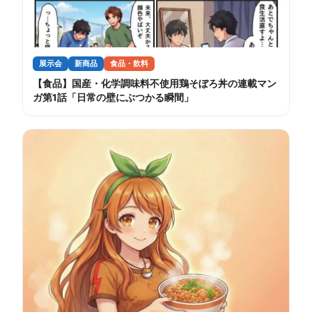
展示会
新商品
食品・飲料
【食品】国産・化学調味料不使用鶏そぼろ丼の連載マン
ガ第1話「日常の壁にぶつかる瞬間」