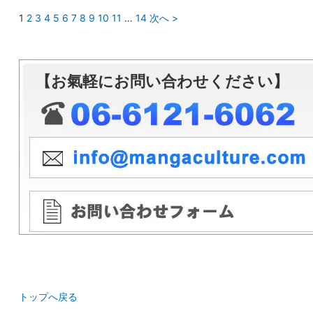
1
2
3
4
5
6
7
8
9
10
11
…
14
次へ >
【お氣軽にお問い合わせください】
トップへ戻る