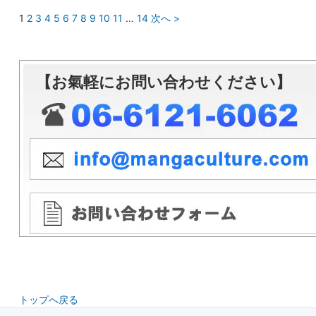
1
2
3
4
5
6
7
8
9
10
11
…
14
次へ >
【お氣軽にお問い合わせください】
トップへ戻る