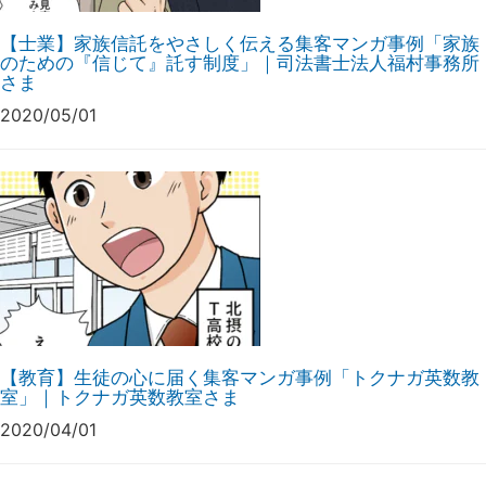
【士業】家族信託をやさしく伝える集客マンガ事例「家族
のための『信じて』託す制度」｜司法書士法人福村事務所
さま
2020/05/01
【教育】生徒の心に届く集客マンガ事例「トクナガ英数教
室」｜トクナガ英数教室さま
2020/04/01