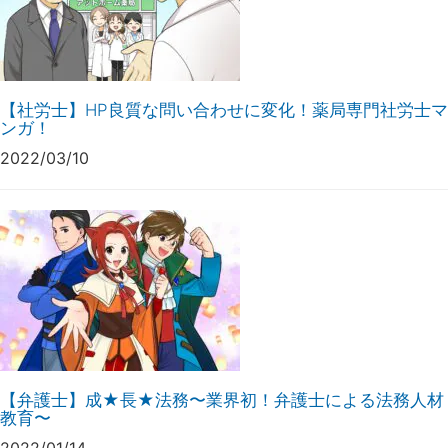
【社労士】HP良質な問い合わせに変化！薬局専門社労士マ
ンガ！
2022/03/10
【弁護士】成★長★法務〜業界初！弁護士による法務人材
教育〜
2022/01/14