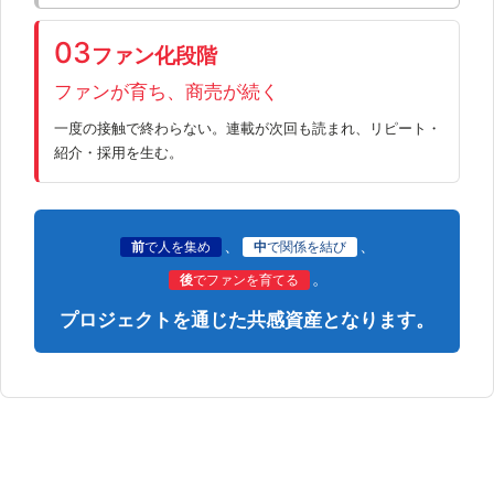
03
ファン化段階
ファンが育ち、商売が続く
一度の接触で終わらない。連載が次回も読まれ、リピート・
紹介・採用を生む。
、
、
前
で人を集め
中
で関係を結び
。
後
でファンを育てる
プロジェクトを通じた共感資産となります。