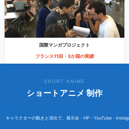
国際マンガ
プロジェクト
フランス11回・3か国の実績
SHORT ANIME
ショートアニメ 制作
展示会・採用・国際で〝惹き込まれる〟アニメ動画
キャラクターの動きと演出で、展示会・HP・YouTube・Ins