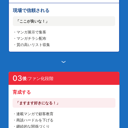
現場で信頼される
「ここが良いな！」
・マンガ展示で集客
・マンガチラシ配布
・質の高いリスト収集
›
03
後
:ファン化段階
育成する
「ますます好きになる！」
・連載マンガで顧客教育
・商談ハードルを下げる
・継続的な関係づくり