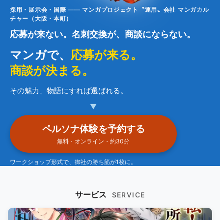
採用・展示会・国際 —— マンガプロジェクト〝運用〟会社 マンガカル
チャー（大阪・本町）
応募が来ない。名刺交換が、商談にならない。
マンガで、
応募が来る。
商談が決まる。
その魅力、物語にすれば選ばれる。
▼
ペルソナ体験を予約する
無料・オンライン・約30分
ワークショップ形式で、御社の勝ち筋が1枚に。
サービス
SERVICE