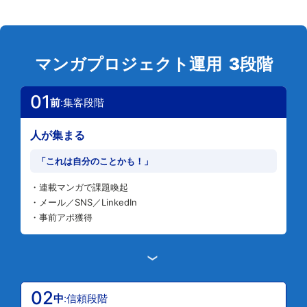
マンガプロジェクト運用 3段階
01
前
:集客段階
人が集まる
「これは自分のことかも！」
・連載マンガで課題喚起
・メール／SNS／LinkedIn
・事前アポ獲得
›
02
中
:信頼段階