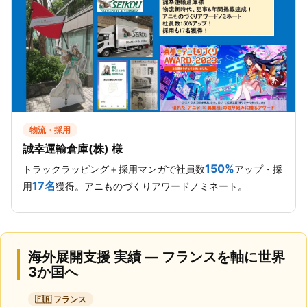
物流・採用
誠幸運輸倉庫(株) 様
150%
トラックラッピング＋採用マンガで社員数
アップ・採
17名
用
獲得。アニものづくりアワードノミネート。
海外展開支援 実績 — フランスを軸に世界
3か国へ
🇫🇷 フランス