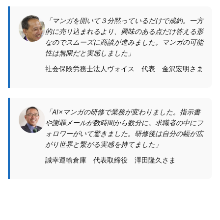
「マンガを開いて３分黙っているだけで成約。一方
的に売り込まれるより、興味のある点だけ答える形
なのでスムーズに商談が進みました。マンガの可能
性は無限だと実感しました」
社会保険労務士法人ヴォイス 代表 金沢宏明さま
「AI×マンガの研修で業務が変わりました。指示書
や謝罪メールが数時間から数分に。求職者の中にフ
ォロワーがいて驚きました。研修後は自分の幅が広
がり世界と繋がる実感を持てました」
誠幸運輸倉庫 代表取締役 澤田隆久さま