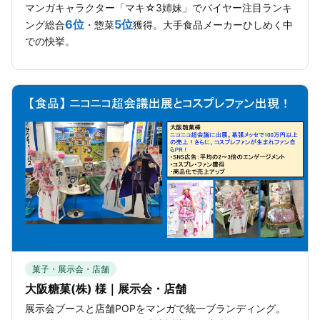
マンガキャラクター「マキ☆3姉妹」でバイヤー注目ランキ
6位
5位
ング総合
・惣菜
獲得。大手食品メーカーひしめく中
での快挙。
菓子・展示会・店舗
大阪糖菓(株) 様｜展示会・店舗
展示会ブースと店舗POPをマンガで統一ブランディング。