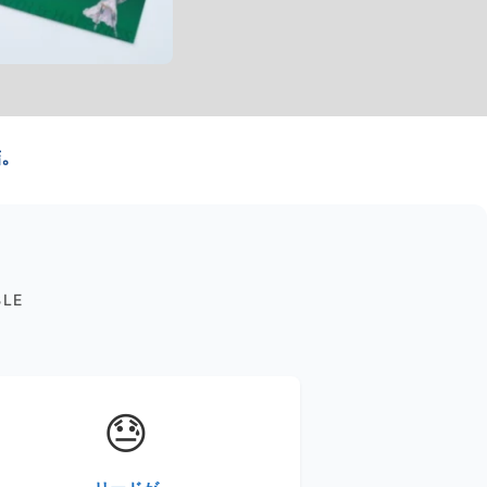
結。
BLE
😓