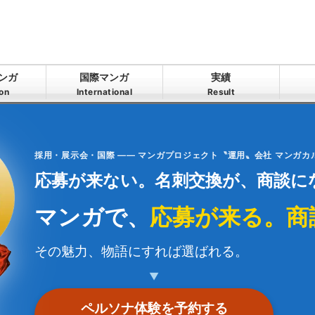
ンガ
国際マンガ
実績
ion
International
Result
採用・展示会・国際 —— マンガプロジェクト〝運用〟会社 マンガ
応募が来ない。名刺交換が、商談に
マンガで、
応募が来る。商
その魅力、物語にすれば選ばれる。
▼
ペルソナ体験を予約する