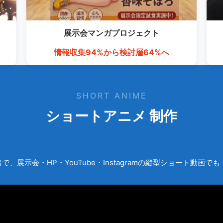
展示会マンガ
プロジェクト
情報収集94%から検討層64%へ
SHORT ANIME
ショートアニメ 制作
示会・採用・国際で〝惹き込まれる〟アニメ動
、展示会・HP・YouTube・Instagramの縦型ショート動画