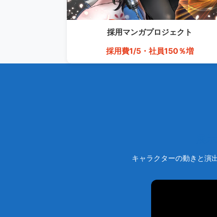
採用マンガ
プロジェクト
採用費1/5・社員150％増
展
キャラクターの動きと演出で