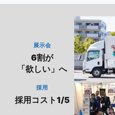
展示会
6割が
「欲しい」へ
採用
採用コスト1/5