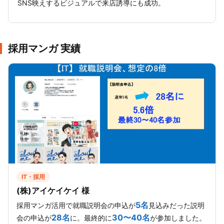
SNS映えするビジュアルで来店誘導にも成功。
採用マンガ 実績
IT・採用
(株)アイケイケイ 様
5名
採用マンガ活用で就職説明会の申込が
見込みだった説明
28名
30〜40名
会の申込が
に。最終的に
が参加しました。