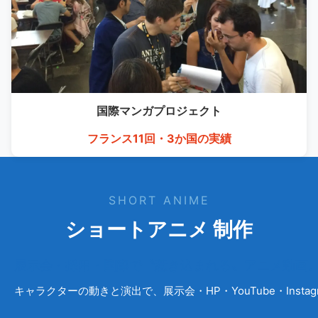
国際マンガ
プロジェクト
フランス11回・3か国の実績
SHORT ANIME
ショートアニメ 制作
展示会・採用・国際で〝惹き込まれる〟アニメ動画
キャラクターの動きと演出で、展示会・HP・YouTube・Ins