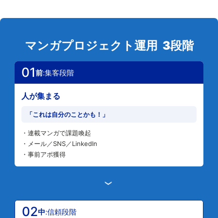
マンガプロジェクト運用 3段階
01
前
:集客段階
人が集まる
「これは自分のことかも！」
・連載マンガで課題喚起
・メール／SNS／LinkedIn
・事前アポ獲得
›
02
中
:信頼段階