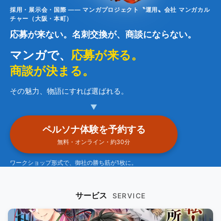
採用・展示会・国際 —— マンガプロジェクト〝運用〟会社 マンガカル
チャー（大阪・本町）
応募が来ない。名刺交換が、商談にならない。
マンガで、
応募が来る。
商談が決まる。
その魅力、物語にすれば選ばれる。
▼
ペルソナ体験を予約する
無料・オンライン・約30分
ワークショップ形式で、御社の勝ち筋が1枚に。
サービス
SERVICE