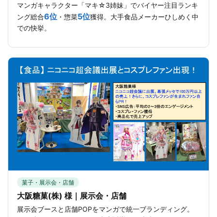
マンガキャラクター「マキ☆3姉妹」でバイヤー注目ランキ
6位
5位
ング総合
・惣菜
獲得。大手食品メーカーひしめく中
での快挙。
菓子・展示会・店舗
大阪糖菓(株) 様｜展示会・店舗
展示会ブースと店舗POPをマンガで統一ブランディング。