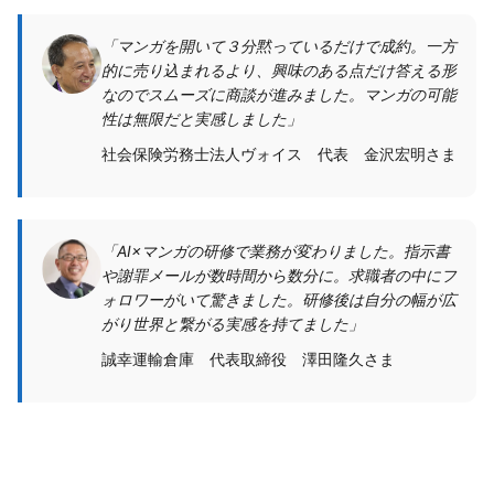
「マンガを開いて３分黙っているだけで成約。一方
的に売り込まれるより、興味のある点だけ答える形
なのでスムーズに商談が進みました。マンガの可能
性は無限だと実感しました」
社会保険労務士法人ヴォイス 代表 金沢宏明さま
「AI×マンガの研修で業務が変わりました。指示書
や謝罪メールが数時間から数分に。求職者の中にフ
ォロワーがいて驚きました。研修後は自分の幅が広
がり世界と繋がる実感を持てました」
誠幸運輸倉庫 代表取締役 澤田隆久さま