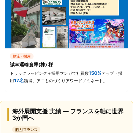
物流・採用
誠幸運輸倉庫(株) 様
150%
トラックラッピング＋採用マンガで社員数
アップ・採
17名
用
獲得。アニものづくりアワードノミネート。
海外展開支援 実績 — フランスを軸に世界
3か国へ
🇫🇷 フランス