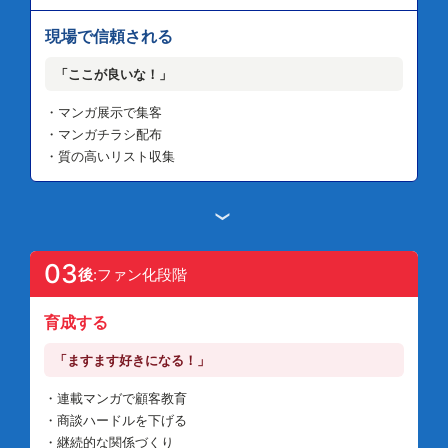
現場で信頼される
「ここが良いな！」
・マンガ展示で集客
・マンガチラシ配布
・質の高いリスト収集
›
03
後
:ファン化段階
育成する
「ますます好きになる！」
・連載マンガで顧客教育
・商談ハードルを下げる
・継続的な関係づくり