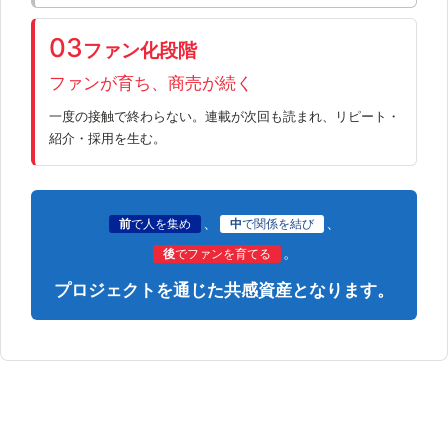
03
ファン化段階
ファンが育ち、商売が続く
一度の接触で終わらない。連載が次回も読まれ、リピート・
紹介・採用を生む。
、
、
前
で人を集め
中
で関係を結び
。
後
でファンを育てる
プロジェクトを通じた共感資産となります。