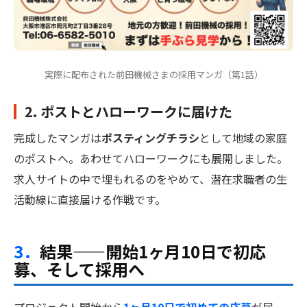
実際に配布された前田機械さまの採用マンガ（第1話）
2. ポストとハローワークに届けた
完成したマンガは
ポスティングチラシ
として地域の家庭
のポストへ。あわせてハローワークにも展開しました。
求人サイトの中で埋もれるのをやめて、潜在求職者の生
活動線に直接届ける作戦です。
3．
結果——開始1ヶ月10日で初応
募、そして採用へ
プロジェクト開始から
1ヶ月10日で初めての応募
が届