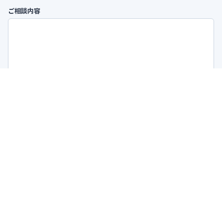
ご相談内容
送信する
ご入力内容は
プライバシーポリシー
に沿って取り扱います。
Company
株式会社アンシャントマン