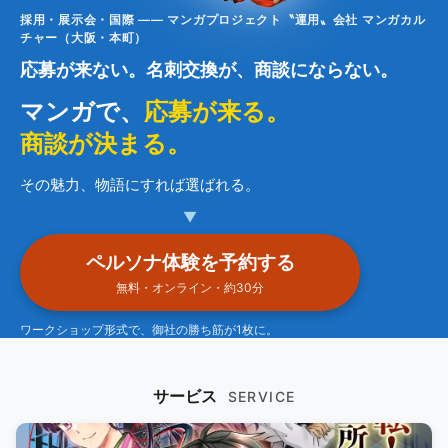
採用・展示会・国際 —— マンガプロジェクト〝運用〟会社 マンガカル
チャー（大阪・本町）
応募が来ない。名刺交換が、商談にならない。
マンガで、
応募が来る。
商談が決まる。
その魅力、物語にすれば選ばれる。
▼
ペルソナ体験を予約する
無料・オンライン・約30分
ワークショップ形式で、御社の勝ち筋が1枚に。
サービス
SERVICE