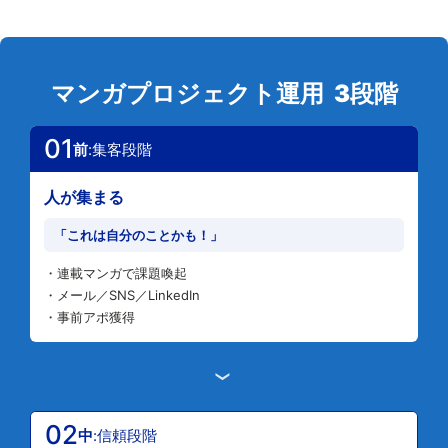
マンガプロジェクト運用 3段階
01
前
:集客段階
人が集まる
「これは自分のことかも！」
・連載マンガで課題喚起
・メール／SNS／LinkedIn
・事前アポ獲得
›
02
中
:信頼段階