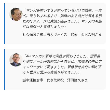
「マンガを開いて３分黙っているだけで成約。一方
的に売り込まれるより、興味のある点だけ答える形
なのでスムーズに商談が進みました。マンガの可能
性は無限だと実感しました」
社会保険労務士法人ヴォイス 代表 金沢宏明さま
「AI×マンガの研修で業務が変わりました。指示書
や謝罪メールが数時間から数分に。求職者の中にフ
ォロワーがいて驚きました。研修後は自分の幅が広
がり世界と繋がる実感を持てました」
誠幸運輸倉庫 代表取締役 澤田隆久さま