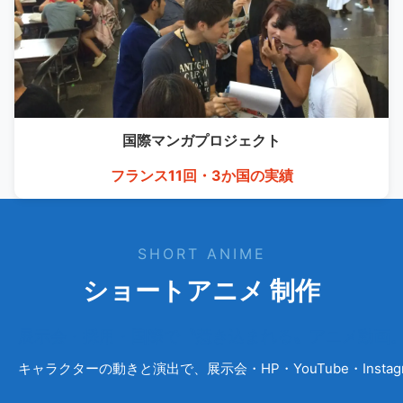
国際マンガ
プロジェクト
フランス11回・3か国の実績
SHORT ANIME
ショートアニメ 制作
展示会・採用・国際で〝惹き込まれる〟アニメ動画
キャラクターの動きと演出で、展示会・HP・YouTube・Ins