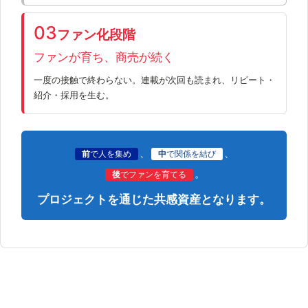
03
ファン化段階
ファンが育ち、商売が続く
一度の接触で終わらない。連載が次回も読まれ、リピート・
紹介・採用を生む。
、
、
前
で人を集め
中
で関係を結び
。
後
でファンを育てる
プロジェクトを通じた共感資産となります。