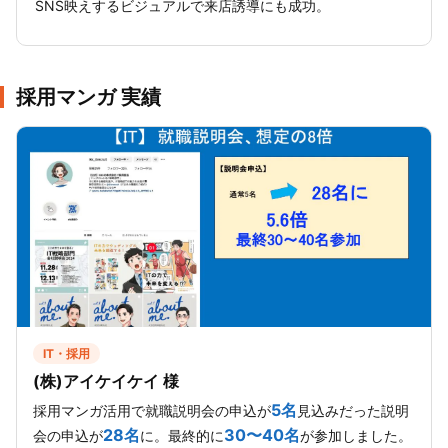
SNS映えするビジュアルで来店誘導にも成功。
採用マンガ 実績
IT・採用
(株)アイケイケイ 様
5名
採用マンガ活用で就職説明会の申込が
見込みだった説明
28名
30〜40名
会の申込が
に。最終的に
が参加しました。