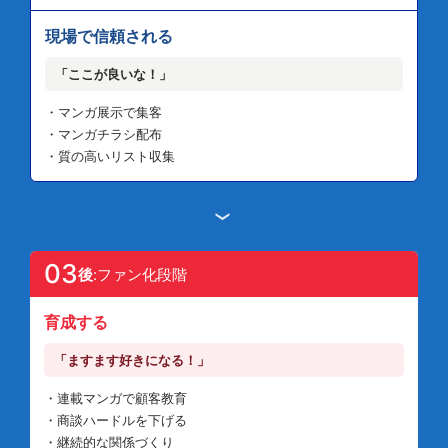
現場で信頼される
「ここが良いな！」
・マンガ展示で集客
・マンガチラシ配布
・質の高いリスト収集
›
03
後
:ファン化段階
育成する
「ますます好きになる！」
・連載マンガで顧客教育
・商談ハードルを下げる
・継続的な関係づくり