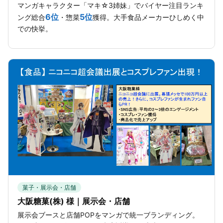
マンガキャラクター「マキ☆3姉妹」でバイヤー注目ランキ
6位
5位
ング総合
・惣菜
獲得。大手食品メーカーひしめく中
での快挙。
菓子・展示会・店舗
大阪糖菓(株) 様｜展示会・店舗
展示会ブースと店舗POPをマンガで統一ブランディング。