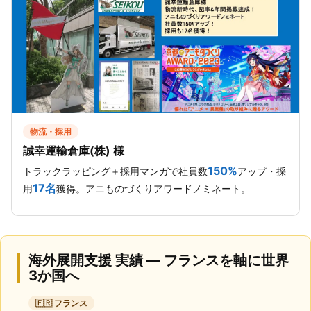
物流・採用
誠幸運輸倉庫(株) 様
150%
トラックラッピング＋採用マンガで社員数
アップ・採
17名
用
獲得。アニものづくりアワードノミネート。
海外展開支援 実績 — フランスを軸に世界
3か国へ
🇫🇷 フランス