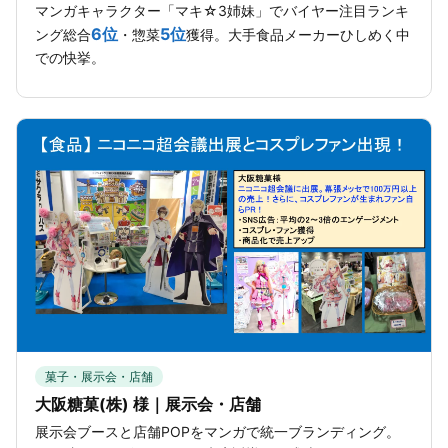
マンガキャラクター「マキ☆3姉妹」でバイヤー注目ランキ
6位
5位
ング総合
・惣菜
獲得。大手食品メーカーひしめく中
での快挙。
菓子・展示会・店舗
大阪糖菓(株) 様｜展示会・店舗
展示会ブースと店舗POPをマンガで統一ブランディング。