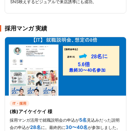
SNS映えするビジュアルで来店誘導にも成功。
採用マンガ 実績
IT・採用
(株)アイケイケイ 様
5名
採用マンガ活用で就職説明会の申込が
見込みだった説明
28名
30〜40名
会の申込が
に。最終的に
が参加しました。