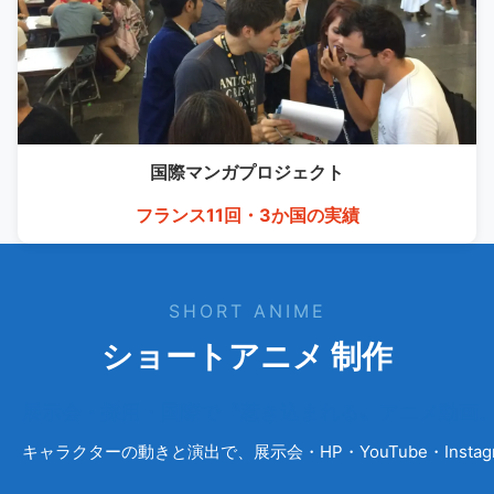
国際マンガ
プロジェクト
フランス11回・3か国の実績
SHORT ANIME
ショートアニメ 制作
展示会・採用・国際で〝惹き込まれる〟アニメ動画
キャラクターの動きと演出で、展示会・HP・YouTube・Ins