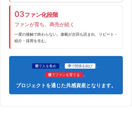
03
ファン化段階
ファンが育ち、商売が続く
一度の接触で終わらない。連載が次回も読まれ、リピート・
紹介・採用を生む。
、
、
前
で人を集め
中
で関係を結び
。
後
でファンを育てる
プロジェクトを通じた共感資産となります。