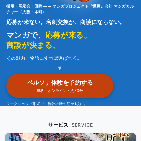
採用・展示会・国際 —— マンガプロジェクト〝運用〟会社 マンガカル
チャー（大阪・本町）
応募が来ない。名刺交換が、商談にならない。
マンガで、
応募が来る。
商談が決まる。
その魅力、物語にすれば選ばれる。
▼
ペルソナ体験を予約する
無料・オンライン・約30分
ワークショップ形式で、御社の勝ち筋が1枚に。
サービス
SERVICE