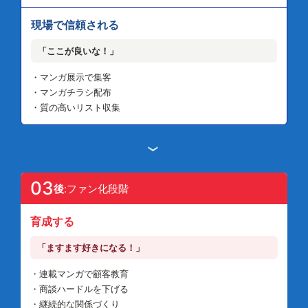
現場で信頼される
「ここが良いな！」
・マンガ展示で集客
・マンガチラシ配布
・質の高いリスト収集
›
03
後
:ファン化段階
育成する
「ますます好きになる！」
・連載マンガで顧客教育
・商談ハードルを下げる
・継続的な関係づくり