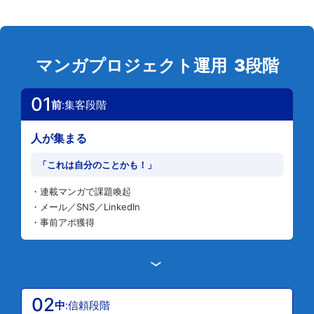
マンガプロジェクト運用 3段階
01
前
:集客段階
人が集まる
「これは自分のことかも！」
・連載マンガで課題喚起
・メール／SNS／LinkedIn
・事前アポ獲得
›
02
中
:信頼段階