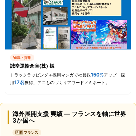
物流・採用
誠幸運輸倉庫(株) 様
150%
トラックラッピング＋採用マンガで社員数
アップ・採
17名
用
獲得。アニものづくりアワードノミネート。
海外展開支援 実績 — フランスを軸に世界
3か国へ
🇫🇷 フランス