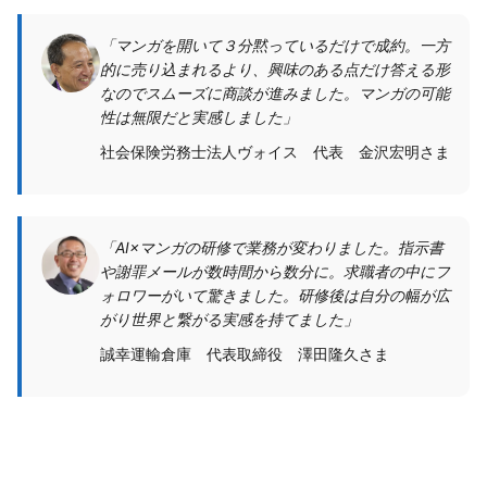
「マンガを開いて３分黙っているだけで成約。一方
的に売り込まれるより、興味のある点だけ答える形
なのでスムーズに商談が進みました。マンガの可能
性は無限だと実感しました」
社会保険労務士法人ヴォイス 代表 金沢宏明さま
「AI×マンガの研修で業務が変わりました。指示書
や謝罪メールが数時間から数分に。求職者の中にフ
ォロワーがいて驚きました。研修後は自分の幅が広
がり世界と繋がる実感を持てました」
誠幸運輸倉庫 代表取締役 澤田隆久さま