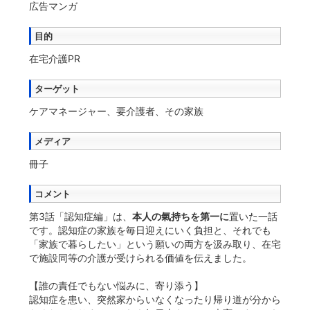
広告マンガ
目的
在宅介護PR
ターゲット
ケアマネージャー、要介護者、その家族
メディア
冊子
コメント
第3話「認知症編」は、
本人の氣持ちを第一に
置いた一話
です。認知症の家族を毎日迎えにいく負担と、それでも
「家族で暮らしたい」という願いの両方を汲み取り、在宅
で施設同等の介護が受けられる価値を伝えました。
【誰の責任でもない悩みに、寄り添う】
認知症を患い、突然家からいなくなったり帰り道が分から