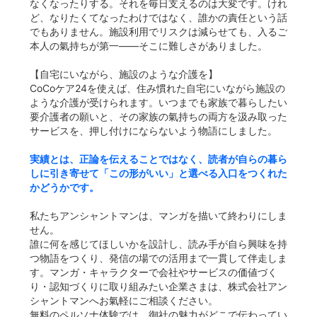
なくなったりする。それを毎日支えるのは大変です。けれ
ど、なりたくてなったわけではなく、誰かの責任という話
でもありません。施設利用でリスクは減らせても、入るご
本人の氣持ちが第一――そこに難しさがありました。
【自宅にいながら、施設のような介護を】
CoCoケア24を使えば、住み慣れた自宅にいながら施設の
ような介護が受けられます。いつまでも家族で暮らしたい
要介護者の願いと、その家族の氣持ちの両方を汲み取った
サービスを、押し付けにならないよう物語にしました。
実績とは、正論を伝えることではなく、読者が自らの暮ら
しに引き寄せて「この形がいい」と選べる入口をつくれた
かどうかです。
私たちアンシャントマンは、マンガを描いて終わりにしま
せん。
誰に何を感じてほしいかを設計し、読み手が自ら興味を持
つ物語をつくり、発信の場での活用まで一貫して伴走しま
す。マンガ・キャラクターで会社やサービスの価値づく
り・認知づくりに取り組みたい企業さまは、株式会社アン
シャントマンへお氣軽にご相談ください。
無料のペルソナ体験では、御社の魅力がどこで伝わってい