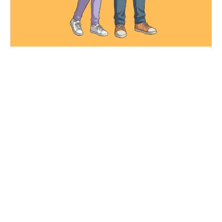
【物流】連載4コマ「翔と美咲の運送エブリデイ！」第12話 キャ
ンプでも運送！｜株式会社阪神商事さま