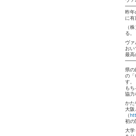
——
昨年
に有
（株
る。
ヴァ
おい
最高
——
県の
の「
す。
もち
協力
かた
大阪
（
ht
初の
大学