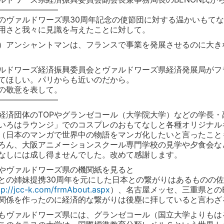
———————–
のヴァルドワーズ県30周年記念の使節団に対する温かいもて
用さと我々に見識を与えたことに対して。
）アンシャントマンは、フランスで事業を発展させるのに大き
ルドワーズ経済振興委員会とヴァルドワーズ県経済発展局がフ
てほしい。パリからも近いのだから。
の敬意を表して。
———————–
経済団体のTOPやグランゼコール（大学院大学）などの学長
いろはラウンジ」でのコスプレのおもてなしと各種オリジナル
（日本のマンガで世界中の物語をマンガ化したいと言ったこと
ろん、大阪アニメーションスクール専門学校の見学や夕食会な
なしには成し得ませんでした。改めて感謝します。
やヴァルドワーズ県の機関紙を見ると
との姉妹提携30周年を元にした日本との繋がりはあるものの
tp://jcc-k.com/frmAbout.aspx
）、名古屋メッセ、三重県とのB
関係を作ったのに経済的な繋がりは後塵に拝していると言わざ
もヴァルドワーズ県には、グランゼコール（国立大学よりもは