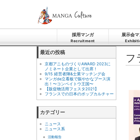
採用マンガ
展示会マ
Recruitment
Exhibit
最近の投稿
フ
京都アニものづくりAWARD 2023に
ノミネート企業として出席！
9/15 経営者陣&士業マッチング会
マンガde立看板で賑やかなブース演
出！〜コンペイトウ王国〜
【販促物活用フェスタ2021】
フランスでの日本のポップカルチャー
カテゴリー
ニュース
ニュース系
活動報告