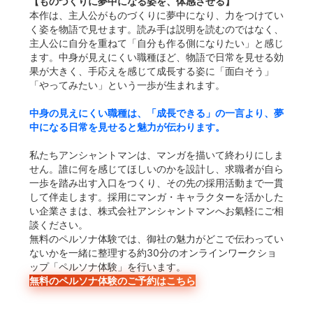
【ものづくりに夢中になる姿を、体感させる】
本作は、主人公がものづくりに夢中になり、力をつけてい
く姿を物語で見せます。読み手は説明を読むのではなく、
主人公に自分を重ねて「自分も作る側になりたい」と感じ
ます。中身が見えにくい職種ほど、物語で日常を見せる効
果が大きく、手応えを感じて成長する姿に「面白そう」
「やってみたい」という一歩が生まれます。
中身の見えにくい職種は、「成長できる」の一言より、夢
中になる日常を見せると魅力が伝わります。
私たちアンシャントマンは、マンガを描いて終わりにしま
せん。誰に何を感じてほしいのかを設計し、求職者が自ら
一歩を踏み出す入口をつくり、その先の採用活動まで一貫
して伴走します。採用にマンガ・キャラクターを活かした
い企業さまは、株式会社アンシャントマンへお氣軽にご相
談ください。
無料のペルソナ体験では、御社の魅力がどこで伝わってい
ないかを一緒に整理する約30分のオンラインワークショ
ップ「ペルソナ体験」を行います。
無料のペルソナ体験のご予約はこちら