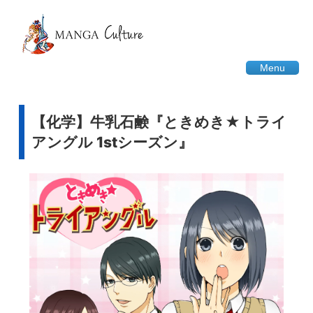
Menu
【化学】牛乳石鹸『ときめき★トライ
アングル 1stシーズン』