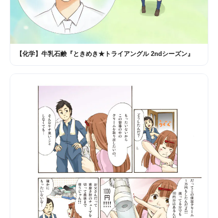
【化学】牛乳石鹸『ときめき★トライアングル 2ndシーズン』