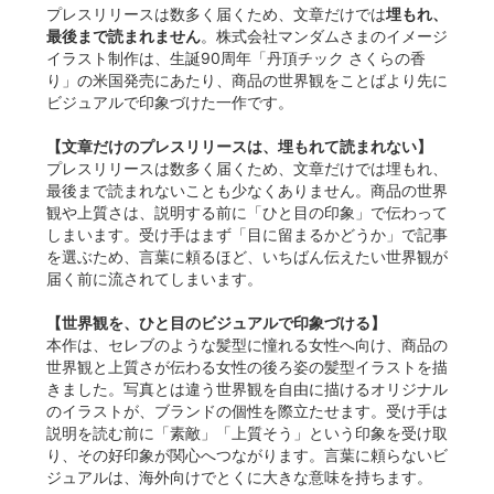
プレスリリースは数多く届くため、文章だけでは
埋もれ、
最後まで読まれません
。株式会社マンダムさまのイメージ
イラスト制作は、生誕90周年「丹頂チック さくらの香
り」の米国発売にあたり、商品の世界観をことばより先に
ビジュアルで印象づけた一作です。
【文章だけのプレスリリースは、埋もれて読まれない】
プレスリリースは数多く届くため、文章だけでは埋もれ、
最後まで読まれないことも少なくありません。商品の世界
観や上質さは、説明する前に「ひと目の印象」で伝わって
しまいます。受け手はまず「目に留まるかどうか」で記事
を選ぶため、言葉に頼るほど、いちばん伝えたい世界観が
届く前に流されてしまいます。
【世界観を、ひと目のビジュアルで印象づける】
本作は、セレブのような髪型に憧れる女性へ向け、商品の
世界観と上質さが伝わる女性の後ろ姿の髪型イラストを描
きました。写真とは違う世界観を自由に描けるオリジナル
のイラストが、ブランドの個性を際立たせます。受け手は
説明を読む前に「素敵」「上質そう」という印象を受け取
り、その好印象が関心へつながります。言葉に頼らないビ
ジュアルは、海外向けでとくに大きな意味を持ちます。