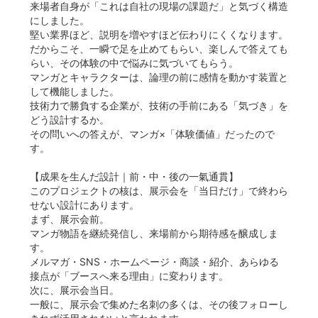
来場者自身が「これは自社の現場の課題だ」と気づく構造
にしました。
堅い業界ほど、説明を増やすほど伝わりにくくなります。
だからこそ、一瞬で足を止めてもらい、楽しんで答えても
らい、その体験の中で悩みに気づいてもらう。
マンガとキャラクターは、論理の前に感情を動かす装置と
して機能しました。
技術力で勝負する企業が、技術の手前にある「気づき」を
どう設計するか。
その問いへの答えが、マンガ×「体験価値」だったので
す。
【成果を生んだ設計｜前・中・後の一氣通貫】
このプロジェクトの核は、展示会を「当日だけ」で終わら
せない設計にあります。
まず、展示会前。
マンガ物語を継続発信し、来場前から期待感を醸成しま
す。
メルマガ・SNS・ホームページ・商談・紹介、あらゆる
接点が「ブースへ来る理由」に変わります。
次に、展示会当日。
一般に、展示会で集めた名刺の多くは、その後フォローし