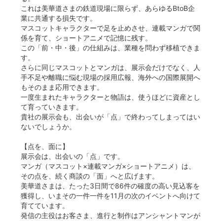
これは美華道さまの鉄道現場に限らず、あらゆるBtoB企
業に共通する損失です。
マスコットキャラクターで足を止めさせ、連載マンガで関
係を育て、ショートアニメで記憶に残す。
この「前・中・後」の仕組みは、業種を問わず移植できま
す。
さらに同じマスコットとマンガは、展示会だけでなく、人
手不足や離職に悩む現場の採用広報、海外への国際展開へ
もそのまま応用できます。
一度生まれたキャラクターと物語は、使うほどに資産とし
て育っていきます。
貴社の展示会も、出会いが「点」で終わってしまってはい
ないでしょうか。
【点を、面に】
展示会は、出会いの「点」です。
マンガ（マスコット×連載マンガ×ショートアニメ）は、
その点を、続く商談の「面」へと広げます。
美華道さまは、たった3日間で86件の確度の高い見込客を
獲得し、いまその一件一件を11月の次のイベントへ向けて
育てています。
発信の主役はお客さま、進行と制作はアンシャントマンが