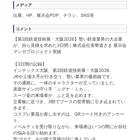
メディア
出展、HP、展示会POP、チラシ、SNS等
コメント
【第2回鉄道技術展・大阪2026】堅い鉄道業界の大企業
が、自ら見積を求めた3日間｜株式会社美華道さま 展示会
マンガプロジェクト実績
【3日間の記録】
インテックス大阪、第2回鉄道技術展・大阪2026。
JRや上場大手が行き交う、堅い業界の最前線です。
その通路に、一体のキャラクターが立っていました。
床面サインの守り手「シグナ・ミカ」。
スーツ姿の来場者が、ふと足を止めます。
立看板に近づき、3秒でブースの世界観に引き込まれてい
きます。
コスプレ要員が差し出すのは、QRコード付きのアンケー
ト。
ノベルティを受け取りながら、来場者はいつの間にか自社
の悩みを語り始めます。
気づけば、その場で見積の話に進んでいる。