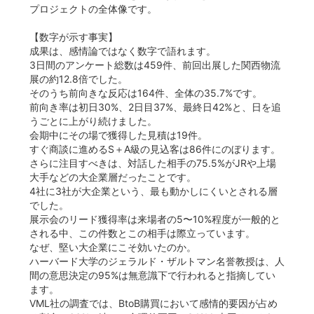
プロジェクトの全体像です。
【数字が示す事実】
成果は、感情論ではなく数字で語れます。
3日間のアンケート総数は459件、前回出展した関西物流
展の約12.8倍でした。
そのうち前向きな反応は164件、全体の35.7%です。
前向き率は初日30%、2日目37%、最終日42%と、日を追
うごとに上がり続けました。
会期中にその場で獲得した見積は19件。
すぐ商談に進めるS＋A級の見込客は86件にのぼります。
さらに注目すべきは、対話した相手の75.5%がJRや上場
大手などの大企業層だったことです。
4社に3社が大企業という、最も動かしにくいとされる層
でした。
展示会のリード獲得率は来場者の5〜10%程度が一般的と
される中、この件数とこの相手は際立っています。
なぜ、堅い大企業にこそ効いたのか。
ハーバード大学のジェラルド・ザルトマン名誉教授は、人
間の意思決定の95%は無意識下で行われると指摘してい
ます。
VML社の調査では、BtoB購買において感情的要因が占め