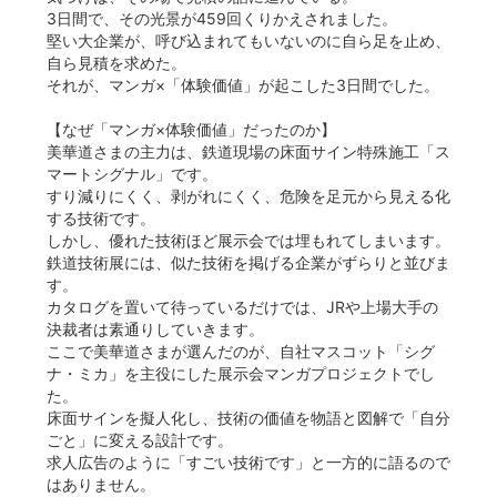
3日間で、その光景が459回くりかえされました。
堅い大企業が、呼び込まれてもいないのに自ら足を止め、
自ら見積を求めた。
それが、マンガ×「体験価値」が起こした3日間でした。
【なぜ「マンガ×体験価値」だったのか】
美華道さまの主力は、鉄道現場の床面サイン特殊施工「ス
マートシグナル」です。
すり減りにくく、剥がれにくく、危険を足元から見える化
する技術です。
しかし、優れた技術ほど展示会では埋もれてしまいます。
鉄道技術展には、似た技術を掲げる企業がずらりと並びま
す。
カタログを置いて待っているだけでは、JRや上場大手の
決裁者は素通りしていきます。
ここで美華道さまが選んだのが、自社マスコット「シグ
ナ・ミカ」を主役にした展示会マンガプロジェクトでし
た。
床面サインを擬人化し、技術の価値を物語と図解で「自分
ごと」に変える設計です。
求人広告のように「すごい技術です」と一方的に語るので
はありません。