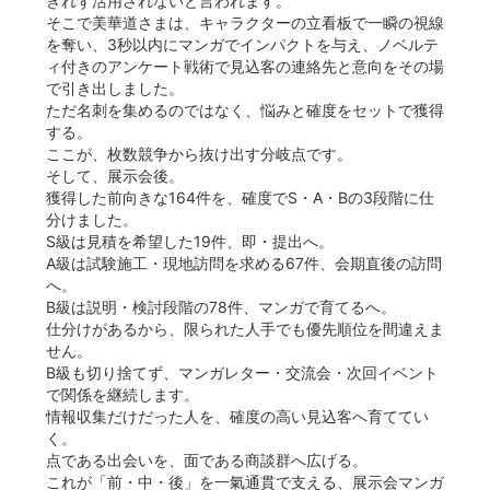
きれず活用されないと言われます。
そこで美華道さまは、キャラクターの立看板で一瞬の視線
を奪い、3秒以内にマンガでインパクトを与え、ノベルテ
ィ付きのアンケート戦術で見込客の連絡先と意向をその場
で引き出しました。
ただ名刺を集めるのではなく、悩みと確度をセットで獲得
する。
ここが、枚数競争から抜け出す分岐点です。
そして、展示会後。
獲得した前向きな164件を、確度でS・A・Bの3段階に仕
分けました。
S級は見積を希望した19件、即・提出へ。
A級は試験施工・現地訪問を求める67件、会期直後の訪問
へ。
B級は説明・検討段階の78件、マンガで育てるへ。
仕分けがあるから、限られた人手でも優先順位を間違えま
せん。
B級も切り捨てず、マンガレター・交流会・次回イベント
で関係を継続します。
情報収集だけだった人を、確度の高い見込客へ育ててい
く。
点である出会いを、面である商談群へ広げる。
これが「前・中・後」を一氣通貫で支える、展示会マンガ