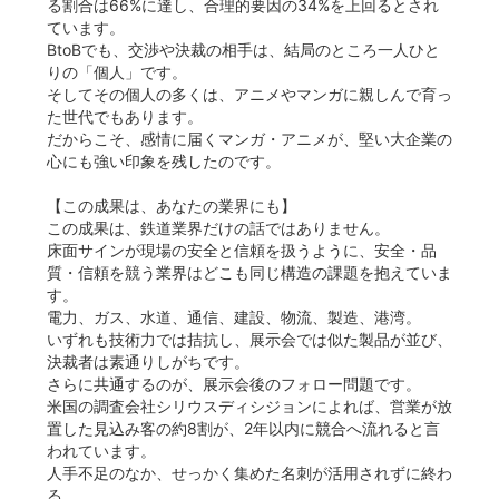
る割合は66%に達し、合理的要因の34%を上回るとされ
ています。
BtoBでも、交渉や決裁の相手は、結局のところ一人ひと
りの「個人」です。
そしてその個人の多くは、アニメやマンガに親しんで育っ
た世代でもあります。
だからこそ、感情に届くマンガ・アニメが、堅い大企業の
心にも強い印象を残したのです。
【この成果は、あなたの業界にも】
この成果は、鉄道業界だけの話ではありません。
床面サインが現場の安全と信頼を扱うように、安全・品
質・信頼を競う業界はどこも同じ構造の課題を抱えていま
す。
電力、ガス、水道、通信、建設、物流、製造、港湾。
いずれも技術力では拮抗し、展示会では似た製品が並び、
決裁者は素通りしがちです。
さらに共通するのが、展示会後のフォロー問題です。
米国の調査会社シリウスディシジョンによれば、営業が放
置した見込み客の約8割が、2年以内に競合へ流れると言
われています。
人手不足のなか、せっかく集めた名刺が活用されずに終わ
る。