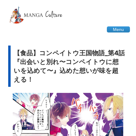
Menu
【食品】コンペイトウ王国物語_第4話
『出会いと別れ〜コンペイトウに想
いを込めて〜』込めた想いが味を超
える！