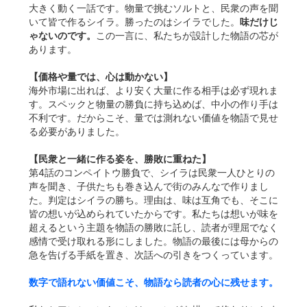
大きく動く一話です。物量で挑むソルトと、民衆の声を聞
いて皆で作るシイラ。勝ったのはシイラでした。
味だけじ
ゃないのです。
この一言に、私たちが設計した物語の芯が
あります。
【価格や量では、心は動かない】
海外市場に出れば、より安く大量に作る相手は必ず現れま
す。スペックと物量の勝負に持ち込めば、中小の作り手は
不利です。だからこそ、量では測れない価値を物語で見せ
る必要がありました。
【民衆と一緒に作る姿を、勝敗に重ねた】
第4話のコンペイトウ勝負で、シイラは民衆一人ひとりの
声を聞き、子供たちも巻き込んで街のみんなで作りまし
た。判定はシイラの勝ち。理由は、味は互角でも、そこに
皆の想いが込められていたからです。私たちは想いが味を
超えるという主題を物語の勝敗に託し、読者が理屈でなく
感情で受け取れる形にしました。物語の最後には母からの
急を告げる手紙を置き、次話への引きをつくっています。
数字で語れない価値こそ、物語なら読者の心に残せます。