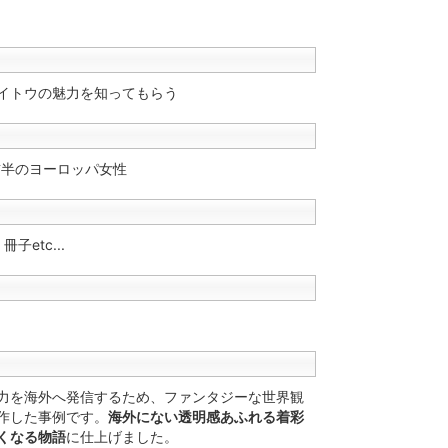
イトウの魅力を知ってもらう
前半のヨーロッパ女性
子etc...
力を海外へ発信するため、ファンタジーな世界観
作した事例です。
海外にない透明感あふれる着彩
くなる物語
に仕上げました。