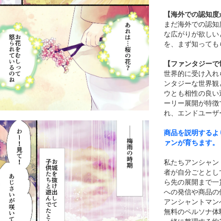
【海外での認知度
まだ海外での認知
な広がりが欲しい
を、まず知っても
【ファンタジーで
世界的に受け入れ
ンタジーな世界観
ウとも相性の良い
ーリー展開が特徴で
れ、エンドユーザ
商品を説明するよ
ァンが育ちます。
私たちアンシャン
者が自分ごととし
ら先の展開まで一
への発信や商品の
アンシャントマン
無料のペルソナ体