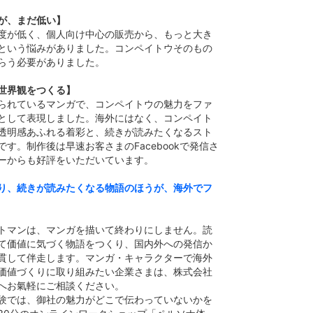
が、まだ低い】
度が低く、個人向け中心の販売から、もっと大き
という悩みがありました。コンペイトウそのもの
らう必要がありました。
世界観をつくる】
られているマンガで、コンペイトウの魅力をファ
として表現しました。海外にはなく、コンペイト
透明感あふれる着彩と、続きが読みたくなるスト
す。制作後は早速お客さまのFacebookで発信さ
ーからも好評をいただいています。
り、続きが読みたくなる物語のほうが、海外でフ
トマンは、マンガを描いて終わりにしません。読
て価値に気づく物語をつくり、国内外への発信か
貫して伴走します。マンガ・キャラクターで海外
価値づくりに取り組みたい企業さまは、株式会社
へお氣軽にご相談ください。
験では、御社の魅力がどこで伝わっていないかを