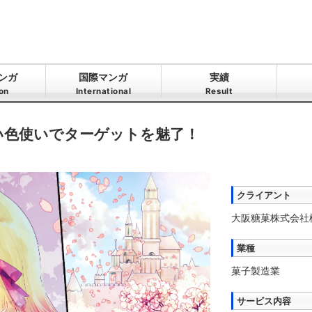
ンガ
国際マンガ
実績
ion
International
Result
い色使いでターゲットを魅了！
クライアント
大阪糖菓株式会社
業種
菓子製造業
サービス内容