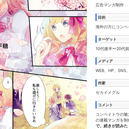
広告マンガ制作
目的
海外の方にコンペ
ターゲット
10代後半〜20代
メディア
WEB、HP、SNS、冊
作家
セカイメグル
コメント
コンペイトウの魅
の連載マンガを制
で、続きが読みた