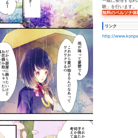
一緒に整理する約
験」を行います。
無料のペルソナ体
リンク
http://www.konpe