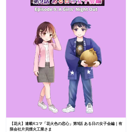
【花火】連載4コマ「花火色の恋心」第9話 ある日の女子会編｜有
限会社片貝煙火工業さま