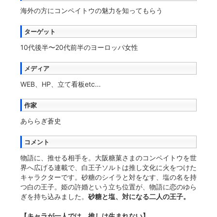
海外の方にコンペイトウの魅力を知ってもらう
ターゲット
10代後半〜20代前半のヨーロッパ女性
メディア
WEB、HP、立て看板etc...
作家
あららぎ蒼史
コメント
物語に、推せる相手を。大阪糖菓さまのコンペイトウを世
界へ広げる連載で、白王子ソルトは推し文化に火をつけた
キャラクターです。砂糖のシイラと対をなす、塩の名を持
つ白の王子。姫の許婚という立ち位置が、物語に恋のゆら
ぎを持ち込みました。
砂糖と塩、対になる二人の王子。
【キャラが一人では、推しは生まれない】