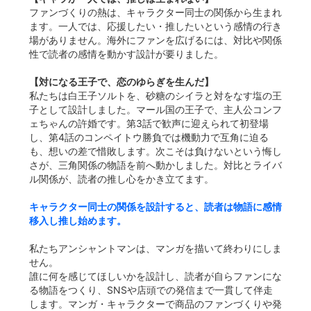
ファンづくりの熱は、キャラクター同士の関係から生まれ
ます。一人では、応援したい・推したいという感情の行き
場がありません。海外にファンを広げるには、対比や関係
性で読者の感情を動かす設計が要りました。
【対になる王子で、恋のゆらぎを生んだ】
私たちは白王子ソルトを、砂糖のシイラと対をなす塩の王
子として設計しました。マール国の王子で、主人公コンフ
ェちゃんの許婚です。第3話で歓声に迎えられて初登場
し、第4話のコンペイトウ勝負では機動力で互角に迫る
も、想いの差で惜敗します。次こそは負けないという悔し
さが、三角関係の物語を前へ動かしました。対比とライバ
ル関係が、読者の推し心をかき立てます。
キャラクター同士の関係を設計すると、読者は物語に感情
移入し推し始めます。
私たちアンシャントマンは、マンガを描いて終わりにしま
せん。
誰に何を感じてほしいかを設計し、読者が自らファンにな
る物語をつくり、SNSや店頭での発信まで一貫して伴走
します。マンガ・キャラクターで商品のファンづくりや発