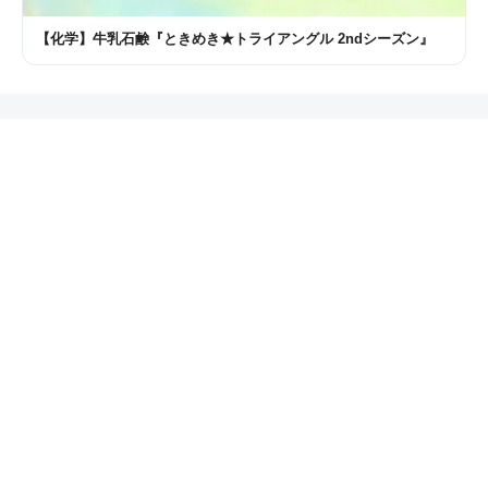
【化学】牛乳石鹸『ときめき★トライアングル 2ndシーズン』
貴社の業界と課題にもマンガが効くか、一緒に見
てみませんか。
ペルソナ体験を予約する
Company