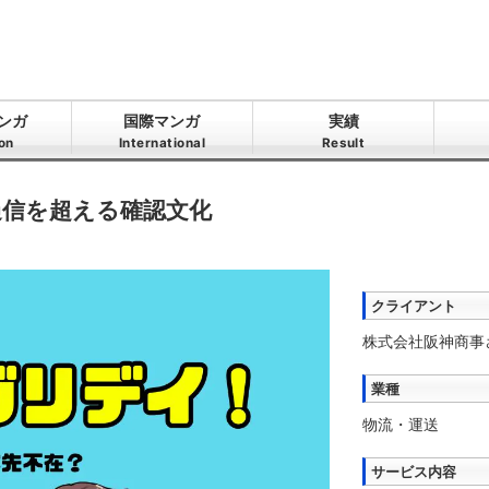
ンガ
国際マンガ
実績
ion
International
Result
過信を超える確認文化
クライアント
株式会社阪神商事
業種
物流・運送
サービス内容