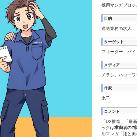
採用マンガプロジ
目的
運送業務の求人
ターゲット
フリーター、バイ
メディア
チラシ、ハローワ
作家
米子
コメント
「DX推進」「最
ックは
求職者の判
用マンガ「翔と美