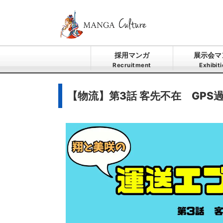
採用マンガ
展示会マ
Recruitment
Exhibit
【物流】第3話 客先不在 GPS