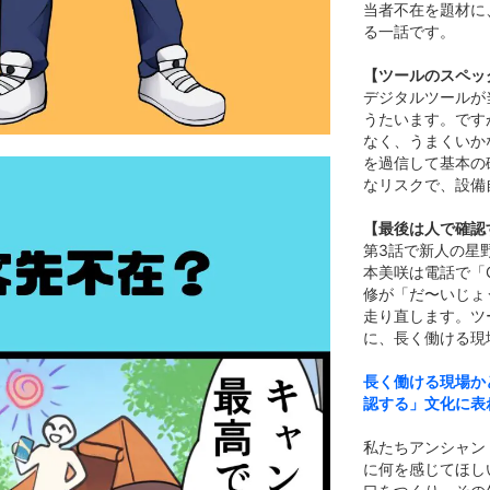
当者不在を題材に
る一話です。
【ツールのスペッ
デジタルツールが
うたいます。です
なく、うまくいか
を過信して基本の
なリスクで、設備
【最後は人で確認
第3話で新人の星
本美咲は電話で「
修が「だ〜いじょ
走り直します。ツ
に、長く働ける現
長く働ける現場か
認する」文化に表
私たちアンシャン
に何を感じてほし