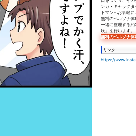
口をつくり、その
ンガ・キャラクタ
トマンへお氣軽に
無料のペルソナ体
一緒に整理する約
験」を行います。
無料のペルソナ体
リンク
https://www.ins