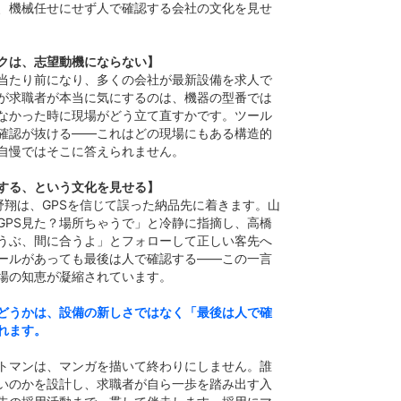
、機械任せにせず人で確認する会社の文化を見せ
クは、志望動機にならない】
当たり前になり、多くの会社が最新設備を求人で
が求職者が本当に気にするのは、機器の型番では
なかった時に現場がどう立て直すかです。ツール
確認が抜ける——これはどの現場にもある構造的
自慢ではそこに答えられません。
する、という文化を見せる】
野翔は、GPSを信じて誤った納品先に着きます。山
GPS見た？場所ちゃうで」と冷静に指摘し、高橋
うぶ、間に合うよ」とフォローして正しい客先へ
ールがあっても最後は人で確認する——この一言
場の知恵が凝縮されています。
どうかは、設備の新しさではなく「最後は人で確
れます。
トマンは、マンガを描いて終わりにしません。誰
いのかを設計し、求職者が自ら一歩を踏み出す入