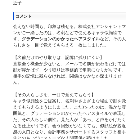
近子
コメント
会えない時間も、印象は残せる。株式会社アンシャントマ
ンがご一緒したのは、名刺などで使えるキャラ似顔絵で
す。
グラデーションのかかったヘアスタイル
など、その人
らしさを一目で覚えてもらえる一枚にしました。
【名前だけのやり取りは、記憶に残りにくい】
直接会う機会が少ないと、メールで名前が伝わるだけでは
顔が浮かばず、やり取りは事務的で単調になりがちです。
相手の記憶に残らなければ、関係はなかなか深まりませ
ん。
【その人らしさを、一目で覚えてもらう】
キャラ似顔絵をご提案し、名刺やさまざまな場面で顔を覚
えてもらえるようにしました。こだわったのは、温かな雰
囲氣と、グラデーションのかかったヘアスタイルで表現し
た、その人らしい個性。見た人が「あっ」と声をかけたく
なる仕上がりです。会う回数が少なくても、似顔絵が親近
感の入口となり、会計事務をサポートするスタッフと相手
先とのあいだにスムーズな人間関係が築けました。