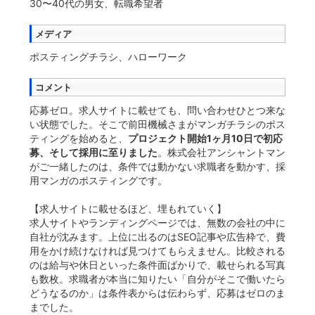
30〜40代の男女、転職希望者
メディア
ポスティングチラシ、ハローワーク
コメント
応募ゼロ。求人サイトに載せても、問い合わせひとつ来な
い状態でした。そこで前田機械さまがマンガチラシのポス
ティングを始めると、
プロジェクト開始1ヶ月10日で初応
募、そして採用に至りました
。株式会社アンシャントマン
がご一緒したのは、条件では動かない求職者を動かす、採
用マンガのポスティングです。
【求人サイトに載せるほど、埋もれていく】
求人サイトやランディングページでは、無数の会社の中に
自社が沈みます。上位に出るのはSEO記事や広告枠で、費
用をかけ続けなければ見つけてもらえません。比較される
のは給与や休日といった条件面ばかりで、載せられる写真
も数枚。求職者が本当に知りたい「自分がそこで働いたら
どうなるのか」は条件表からは伝わらず、応募はゼロのま
までした。