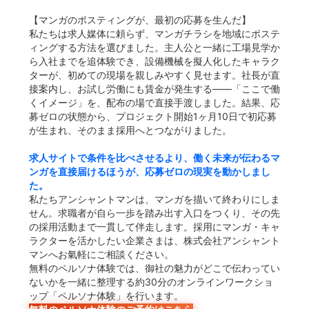
【マンガのポスティングが、最初の応募を生んだ】
私たちは求人媒体に頼らず、マンガチラシを地域にポステ
ィングする方法を選びました。主人公と一緒に工場見学か
ら入社までを追体験でき、設備機械を擬人化したキャラク
ターが、初めての現場を親しみやすく見せます。社長が直
接案内し、お試し労働にも賃金が発生する——「ここで働
くイメージ」を、配布の場で直接手渡しました。結果、応
募ゼロの状態から、プロジェクト開始1ヶ月10日で初応募
が生まれ、そのまま採用へとつながりました。
求人サイトで条件を比べさせるより、働く未来が伝わるマ
ンガを直接届けるほうが、応募ゼロの現実を動かしまし
た。
私たちアンシャントマンは、マンガを描いて終わりにしま
せん。求職者が自ら一歩を踏み出す入口をつくり、その先
の採用活動まで一貫して伴走します。採用にマンガ・キャ
ラクターを活かしたい企業さまは、株式会社アンシャント
マンへお氣軽にご相談ください。
無料のペルソナ体験では、御社の魅力がどこで伝わってい
ないかを一緒に整理する約30分のオンラインワークショ
ップ「ペルソナ体験」を行います。