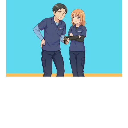
【物流】連載4コマ「翔と美咲の運送エブリデイ！」第13話 課
長、今日も頼りにしてます｜株式会社阪神商事さま