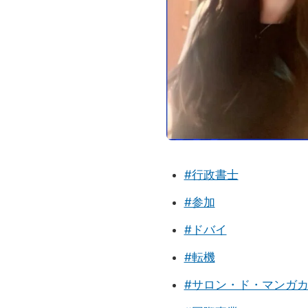
#行政書士
#参加
#ドバイ
#転機
#サロン・ド・マンガ