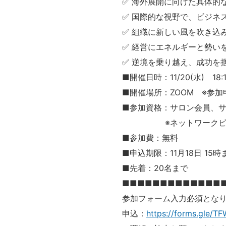
✅ 海外展開に向けた具体的
✅ 国際的な視野で、ビジネ
✅ 組織に新しい風を吹き込
✅ 経営にエネルギーと勢い
✅ 逆境を乗り越え、成功を
■開催日時：11/20(水) 18:1
■開催場所：ZOOM ※参加
■参加資格：サロン会員、
※ネットワークビジネス
■参加費：無料
■申込期限：11月18日 15時
■先着：20名まで
■■■■■■■■■■■■■
参加フォーム入力必須とな
申込：
https://forms.gle/