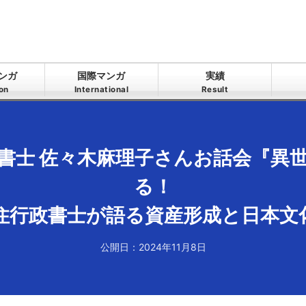
ンガ
国際マンガ
実績
ion
International
Result
書士 佐々木麻理子さんお話会『異
る！
住行政書士が語る資産形成と日本文
公開日：2024年11月8日