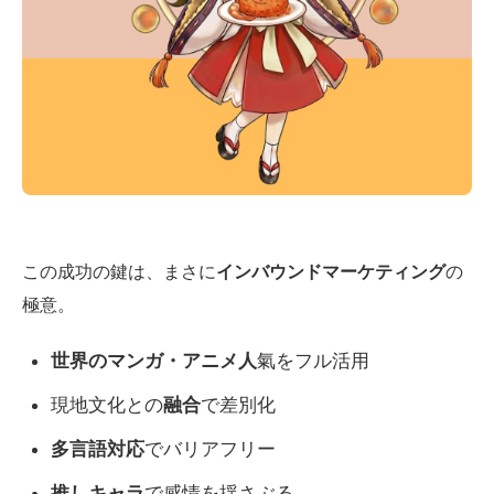
この成功の鍵は、まさに
インバウンドマーケティング
の
極意。
世界のマンガ・アニメ人
氣をフル活用
現地文化との
融合
で差別化
多言語対応
でバリアフリー
推しキャラ
で感情を揺さぶる