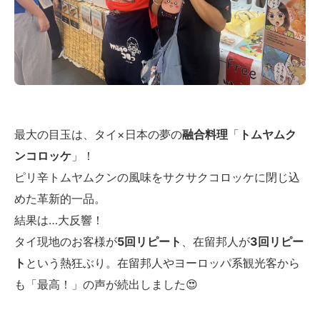
最大の目玉は、タイ×日本の夢の
融合料理
「
トムヤムク
ンコロッケ
」！
ピリ辛トムヤムクンの風味をサクサクコロッケに閉じ込
めた革新的一品。
結果は…大反響！
タイ現地のお客様が
5回リピート
、在留邦人が
3回リピー
ト
という熱狂ぶり。在留邦人やヨーロッパ系観光客から
も「最高！」の声が続出しました😍