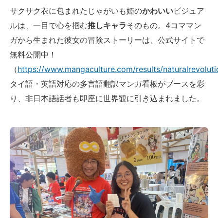
サクサク衣に包まれたじゃがいも姫の
かわいい
ビジュア
ルは、一目で心を掴む
推しキャラ
そのもの。4コママン
ガから生まれた彼女の冒険ストーリーは、公式サイトで
無料公開中！
（
https://www.mangaculture.com/results/naturalrevolut
タイ語・英語対応の多言語翻訳マンガ看板がブースを彩
り、非日本語話者も即座に世界観に引き込まれました。