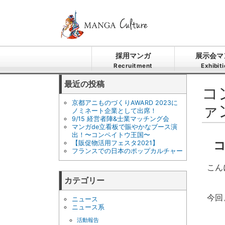
採用マンガ
展示会マ
Recruitment
Exhibit
最近の投稿
コ
京都アニものづくりAWARD 2023に
ァ
ノミネート企業として出席！
9/15 経営者陣&士業マッチング会
マンガde立看板で賑やかなブース演
出！〜コンペイトウ王国〜
【販促物活用フェスタ2021】
フランスでの日本のポップカルチャー
こん
カテゴリー
今回
ニュース
ニュース系
活動報告