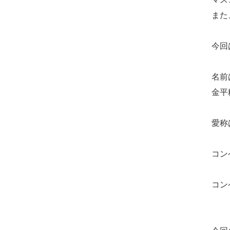
また
今回
名前
金平
愛称
コン
コン