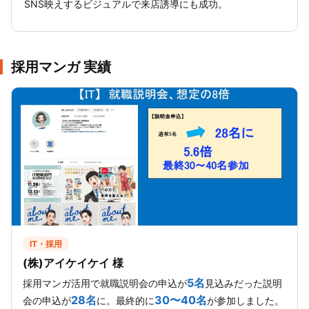
SNS映えするビジュアルで来店誘導にも成功。
採用マンガ 実績
IT・採用
(株)アイケイケイ 様
5名
採用マンガ活用で就職説明会の申込が
見込みだった説明
28名
30〜40名
会の申込が
に。最終的に
が参加しました。