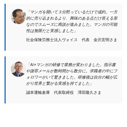
「マンガを開いて３分黙っているだけで成約。一方
的に売り込まれるより、興味のある点だけ答える形
なのでスムーズに商談が進みました。マンガの可能
性は無限だと実感しました」
社会保険労務士法人ヴォイス 代表 金沢宏明さま
「AI×マンガの研修で業務が変わりました。指示書
や謝罪メールが数時間から数分に。求職者の中にフ
ォロワーがいて驚きました。研修後は自分の幅が広
がり世界と繋がる実感を持てました」
誠幸運輸倉庫 代表取締役 澤田隆久さま