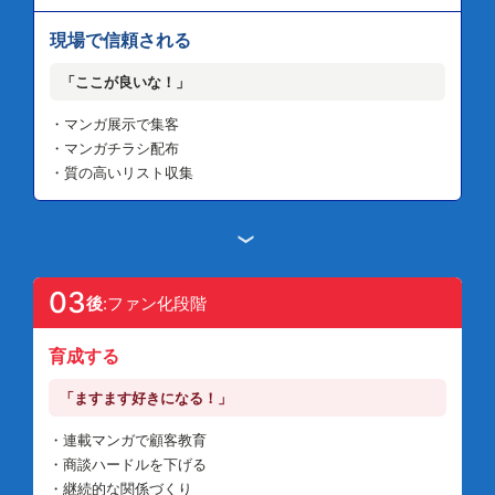
現場で信頼される
「ここが良いな！」
・マンガ展示で集客
・マンガチラシ配布
・質の高いリスト収集
›
03
後
:ファン化段階
育成する
「ますます好きになる！」
・連載マンガで顧客教育
・商談ハードルを下げる
・継続的な関係づくり