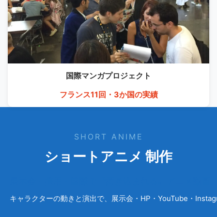
国際マンガ
プロジェクト
フランス11回・3か国の実績
SHORT ANIME
ショートアニメ 制作
展示会・採用・国際で〝惹き込まれる〟アニメ動画
キャラクターの動きと演出で、展示会・HP・YouTube・Ins