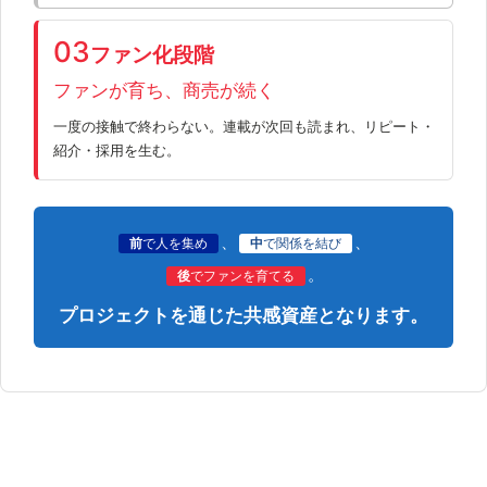
03
ファン化段階
ファンが育ち、商売が続く
一度の接触で終わらない。連載が次回も読まれ、リピート・
紹介・採用を生む。
、
、
前
で人を集め
中
で関係を結び
。
後
でファンを育てる
プロジェクトを通じた共感資産となります。