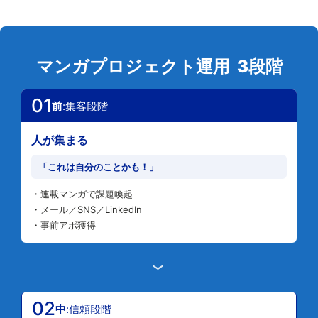
マンガプロジェクト運用 3段階
01
前
:集客段階
人が集まる
「これは自分のことかも！」
・連載マンガで課題喚起
・メール／SNS／LinkedIn
・事前アポ獲得
›
02
中
:信頼段階