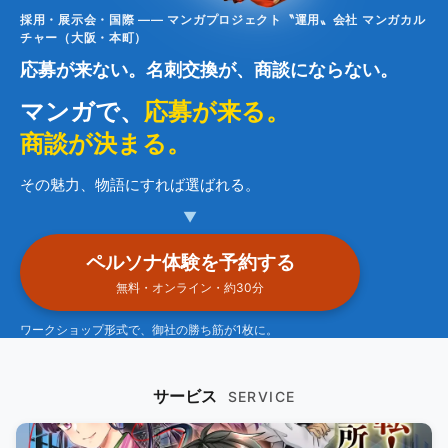
採用・展示会・国際 —— マンガプロジェクト〝運用〟会社 マンガカル
チャー（大阪・本町）
応募が来ない。名刺交換が、商談にならない。
マンガで、
応募が来る。
商談が決まる。
その魅力、物語にすれば選ばれる。
▼
ペルソナ体験を予約する
無料・オンライン・約30分
ワークショップ形式で、御社の勝ち筋が1枚に。
サービス
SERVICE