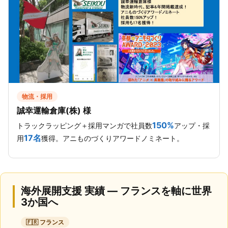
物流・採用
誠幸運輸倉庫(株) 様
150%
トラックラッピング＋採用マンガで社員数
アップ・採
17名
用
獲得。アニものづくりアワードノミネート。
海外展開支援 実績 — フランスを軸に世界
3か国へ
🇫🇷 フランス