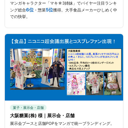
マンガキャラクター「マキ☆3姉妹」でバイヤー注目ランキ
6位
5位
ング総合
・惣菜
獲得。大手食品メーカーひしめく中
での快挙。
菓子・展示会・店舗
大阪糖菓(株) 様｜展示会・店舗
展示会ブースと店舗POPをマンガで統一ブランディング。