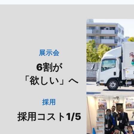
展示会
6割が
「欲しい」へ
採用
採用コスト1/5