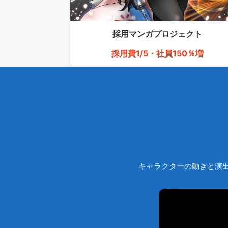
採用マンガ
プロジェクト
採用費1/5・社員150％増
展
キャラクターの動きと演出で