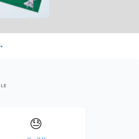
結。
BLE
😓