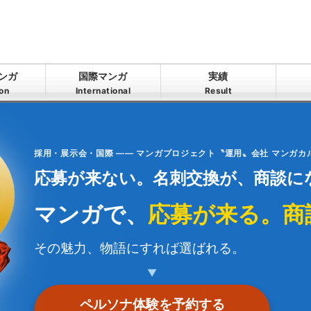
ンガ
国際マンガ
実績
ion
International
Result
採用・展示会・国際 —— マンガプロジェクト〝運用〟会社 マンガ
応募が来ない。名刺交換が、商談に
マンガで、
応募が来る。商
その魅力、物語にすれば選ばれる。
▼
ペルソナ体験を予約する