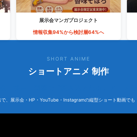
展示会マンガ
プロジェクト
情報収集94%から検討層64%へ
SHORT ANIME
ショートアニメ 制作
示会・採用・国際で〝惹き込まれる〟アニメ動
、展示会・HP・YouTube・Instagramの縦型ショート動画