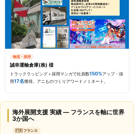
物流・採用
誠幸運輸倉庫(株) 様
150%
トラックラッピング＋採用マンガで社員数
アップ・採
17名
用
獲得。アニものづくりアワードノミネート。
海外展開支援 実績 — フランスを軸に世界
3か国へ
🇫🇷 フランス