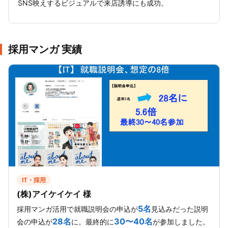
SNS映えするビジュアルで来店誘導にも成功。
採用マンガ 実績
IT・採用
(株)アイケイケイ 様
5名
採用マンガ活用で就職説明会の申込が
見込みだった説明
28名
30〜40名
会の申込が
に。最終的に
が参加しました。