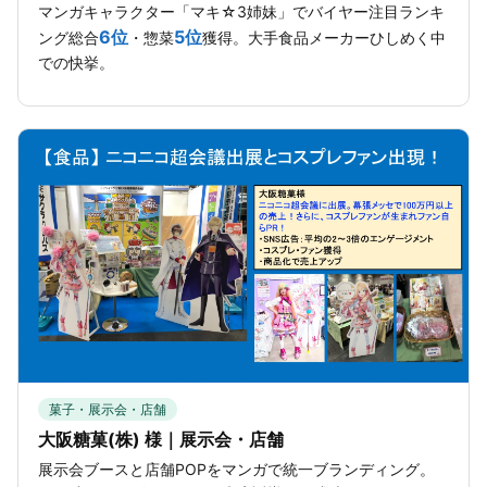
マンガキャラクター「マキ☆3姉妹」でバイヤー注目ランキ
6位
5位
ング総合
・惣菜
獲得。大手食品メーカーひしめく中
での快挙。
菓子・展示会・店舗
大阪糖菓(株) 様｜展示会・店舗
展示会ブースと店舗POPをマンガで統一ブランディング。