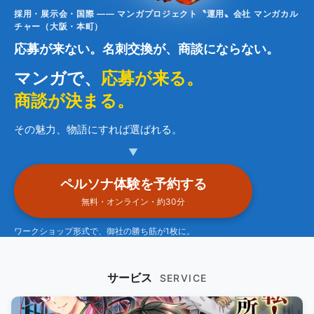
採用・展示会・国際 —— マンガプロジェクト〝運用〟会社 マンガカル
チャー（大阪・本町）
応募が来ない。名刺交換が、商談にならない。
マンガで、
応募が来る。
商談が決まる。
その魅力、物語にすれば選ばれる。
▼
ペルソナ体験を予約する
無料・オンライン・約30分
ワークショップ形式で、御社の勝ち筋が1枚に。
サービス
SERVICE