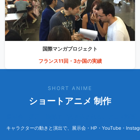
国際マンガ
プロジェクト
フランス11回・3か国の実績
SHORT ANIME
ショートアニメ 制作
展示会・採用・国際で〝惹き込まれる〟アニメ動画
キャラクターの動きと演出で、展示会・HP・YouTube・Ins