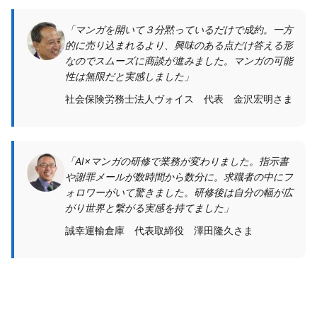
「マンガを開いて３分黙っているだけで成約。一方
的に売り込まれるより、興味のある点だけ答える形
なのでスムーズに商談が進みました。マンガの可能
性は無限だと実感しました」
社会保険労務士法人ヴォイス 代表 金沢宏明さま
「AI×マンガの研修で業務が変わりました。指示書
や謝罪メールが数時間から数分に。求職者の中にフ
ォロワーがいて驚きました。研修後は自分の幅が広
がり世界と繋がる実感を持てました」
誠幸運輸倉庫 代表取締役 澤田隆久さま