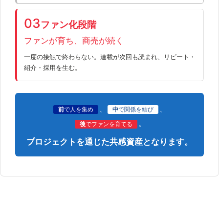
03
ファン化段階
ファンが育ち、商売が続く
一度の接触で終わらない。連載が次回も読まれ、リピート・
紹介・採用を生む。
、
、
前
で人を集め
中
で関係を結び
。
後
でファンを育てる
プロジェクトを通じた共感資産となります。