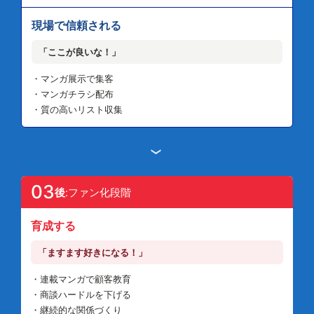
現場で信頼される
「ここが良いな！」
・マンガ展示で集客
・マンガチラシ配布
・質の高いリスト収集
›
03
後
:ファン化段階
育成する
「ますます好きになる！」
・連載マンガで顧客教育
・商談ハードルを下げる
・継続的な関係づくり