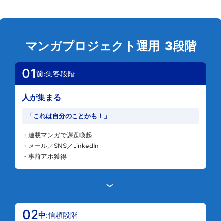
マンガプロジェクト運用 3段階
01
前
:集客段階
人が集まる
「これは自分のことかも！」
・連載マンガで課題喚起
・メール／SNS／LinkedIn
・事前アポ獲得
›
02
中
:信頼段階