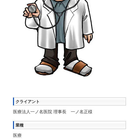
クライアント
医療法人一ノ名医院 理事長 一ノ名正様
業種
医療