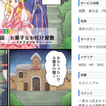
サービス内容
国際、展示会、PR
目的
海外の方にコンペ
ターゲット
10代後半〜20代
メディア
WEB、HP、SN
作家
セカイメグル
コメント
一度きり読まれて
糖菓さまの連載第