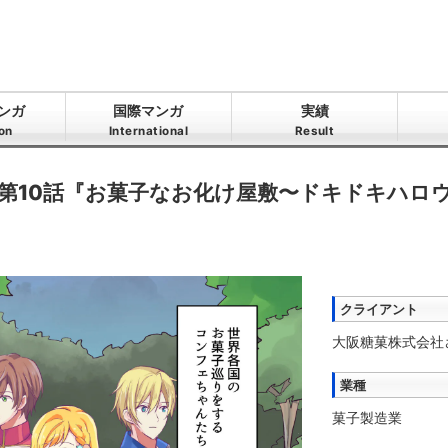
ンガ
国際マンガ
実績
ion
International
Result
_第10話『お菓子なお化け屋敷〜ドキドキハロ
クライアント
大阪糖菓株式会社
業種
菓子製造業