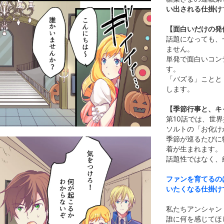
い出される仕掛け
【面白いだけの発
話題になっても、
ません。
単発で面白いコン
す。
「バズる」ことと
します。
【季節行事と、キ
第10話では、世
ソルトの「お化け
季節が巡るたびに
着が生まれます。
話題性ではなく、
ファンを育てるの
いたくなる仕掛け
私たちアンシャン
誰に何を感じてほ