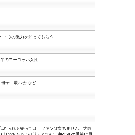
イトウの魅力を知ってもらう
前半のヨーロッパ女性
S、冊子、展示会 など
忘れられる発信では、ファンは育ちません。大阪
10話で私たちが仕込んだのは、
毎年その季節に思