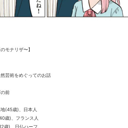
森のモナリザ〜】
天然芸術をめぐってのお話
ザの前
(45歳)、日本人
40歳)、フランス人
12歳)、日仏ハーフ