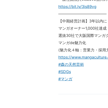
https://bit.ly/3is89vg
————————————–
【中期経営計画】3年以内に
マンガオーナー1,000社達成
選抜30社で大阪国際マンガ
マンガde魅力化
(魅力化４軸：営業力・採用
https://www.mangaculture
#森の天然芸術
#SDGs
#マンガ