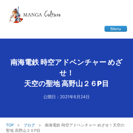
Menu
南海電鉄 時空アドベンチャー めざ
せ！
天空の聖地 高野山２６P目
公開日：2021年6月24日
TOP
>
ブログ
>
南海電鉄 時空アドベンチャー めざせ！天空の
聖地 高野山２６P目