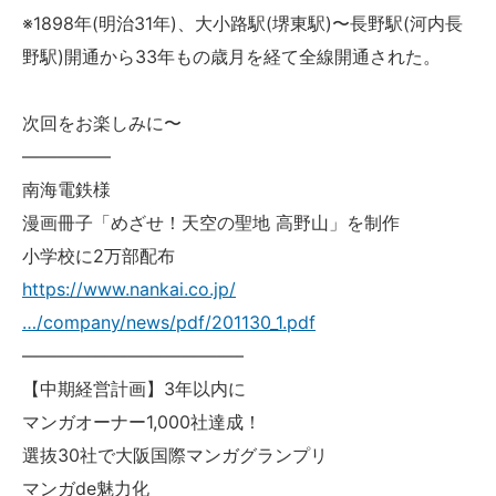
※1898年(明治31年)、大小路駅(堺東駅)〜長野駅(河内長
野駅)開通から33年もの歳月を経て全線開通された。
次回をお楽しみに〜
—————
南海電鉄様
漫画冊子「めざせ！天空の聖地 高野山」を制作
小学校に2万部配布
https://www.nankai.co.jp/
…/company/news/pdf/201130_1.pdf
————————————–
【中期経営計画】3年以内に
マンガオーナー1,000社達成！
選抜30社で大阪国際マンガグランプリ
マンガde魅力化