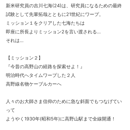
新米研究員の吉川七海(24)は、研究員になるための最終
試験として先輩拓哉とともに21世紀にワープ。
ミッション１をクリアした七海たちは
即座に所長よりミッション2を言い渡される…
それは…
【ミッション２】
『今昔の高野山の経路を探索せよ！』
明治時代へタイムワープした２人
高野線名物ケーブルカーへ
人々のお大師さま信仰のために急な斜面でもつなげてい
って
ようやく1930年(昭和5年)に高野山駅まで全線開通！