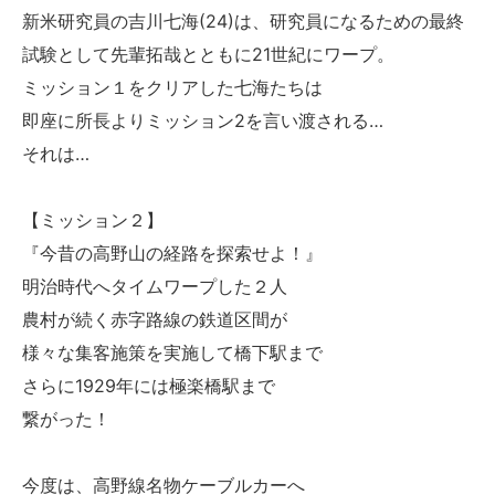
新米研究員の吉川七海(24)は、研究員になるための最終
試験として先輩拓哉とともに21世紀にワープ。
ミッション１をクリアした七海たちは
即座に所長よりミッション2を言い渡される…
それは…
【ミッション２】
『今昔の高野山の経路を探索せよ！』
明治時代へタイムワープした２人
農村が続く赤字路線の鉄道区間が
様々な集客施策を実施して橋下駅まで
さらに1929年には極楽橋駅まで
繋がった！
今度は、高野線名物ケーブルカーへ