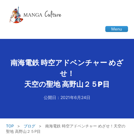
Menu
南海電鉄 時空アドベンチャー めざ
せ！
天空の聖地 高野山２５P目
公開日：2021年6月24日
TOP
>
ブログ
>
南海電鉄 時空アドベンチャー めざせ！天空の
聖地 高野山２５P目