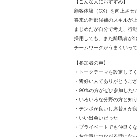
【こんな人におすすめ】
顧客体験（CX）を向上させ
将来の幹部候補のスキルが
まじめだが自分で考え、行
採用しても、また離職者が
チームワークがうまくいっ
【参加者の声】
・トークテーマを設定して
・皆好い人でありがとうご
・90%の方がぜひ参加した
・いろいろな分野の方と知
・テンポが良いし席替えが
・いい出会いだった
・プライベートでも仲良く
・お仕事につながる話にな