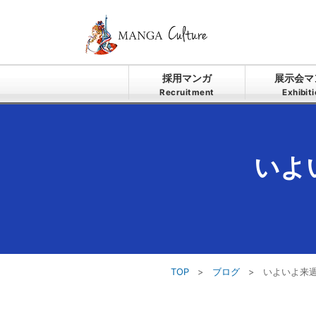
採用マンガ
展示会マ
Recruitment
Exhibit
いよ
TOP
>
ブログ
>
いよいよ来