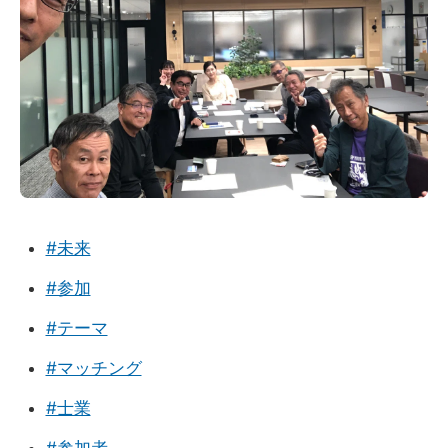
#未来
#参加
#テーマ
#マッチング
#士業
#参加者