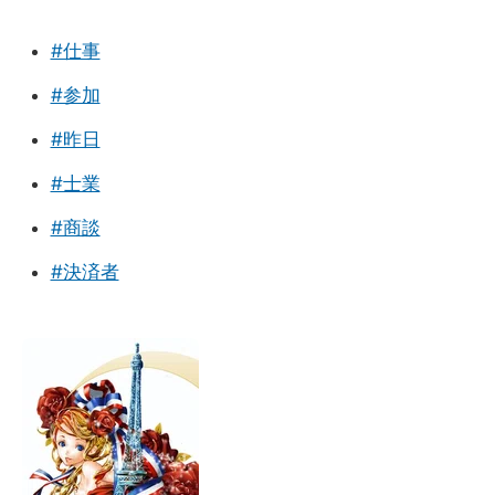
#仕事
#参加
#昨日
#士業
#商談
#決済者