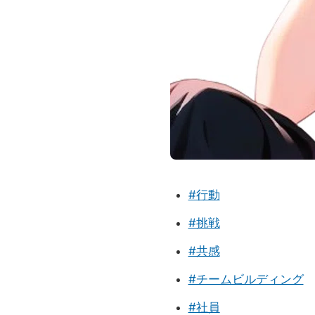
#行動
#挑戦
#共感
#チームビルディング
#社員