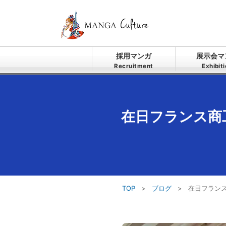
採用マンガ
展示会マ
Recruitment
Exhibit
在日フランス商
TOP
>
ブログ
>
在日フラン