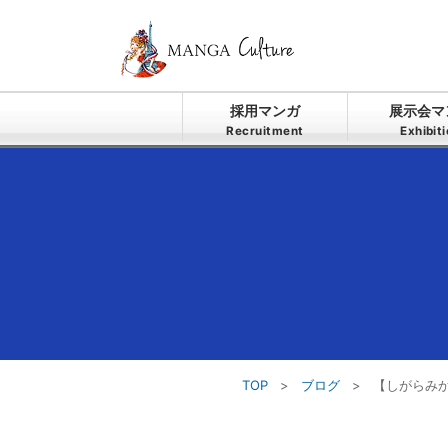
採用マンガ
展示会マ
Recruitment
Exhibit
TOP
>
ブログ
>
【しがらみ