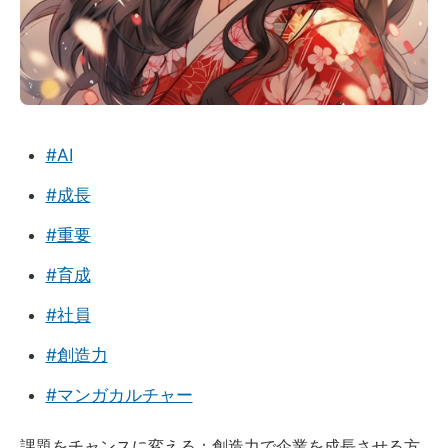
#AI
#成長
#重要
#育成
#社員
#創造力
#マンガカルチャー
課題をチャンスに変える：創造力で企業を成長させる方