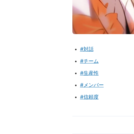
#対話
#チーム
#生産性
#メンバー
#信頼度