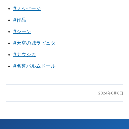
#メッセージ
#作品
#シーン
#天空の城ラピュタ
#ナウシカ
#名誉パルムドール
2024年6月8日