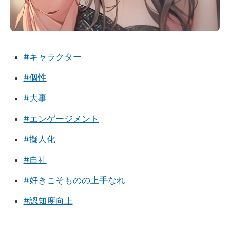
#キャラクター
#個性
#大事
#エンゲージメント
#擬人化
#自社
#好きこそものの上手なれ
#認知度向上