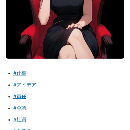
#仕事
#アイデア
#責任
#会議
#社員