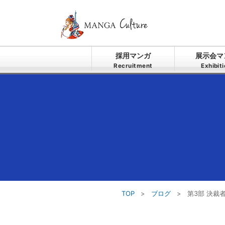
採用マンガ
展示会マ
Recruitment
Exhibit
TOP
>
ブログ
>
第3部 決裁